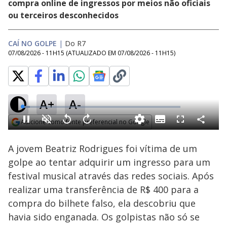
compra online de ingressos por meios não oficiais
ou terceiros desconhecidos
CAÍ NO GOLPE
|
Do R7
07/08/2026 - 11H15
(ATUALIZADO EM
07/08/2026 - 11H15
)
A+
A-
Loaded
:
5.48%
Adicione como fonte preferencial no Google
Subtitles
Compartilh
Pause
Ativar
Voltar
Avançar
Fullscreen
Som
10
10
Opens in new window
segundos
segundos
A jovem Beatriz Rodrigues foi vítima de um
golpe ao tentar adquirir um ingresso para um
festival musical através das redes sociais. Após
realizar uma transferência de R$ 400 para a
compra do bilhete falso, ela descobriu que
havia sido enganada. Os golpistas não só se