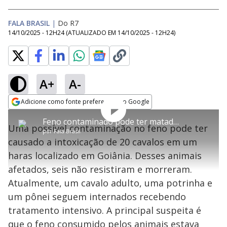
FALA BRASIL
|
Do R7
14/10/2025 - 12H24
(ATUALIZADO EM
14/10/2025 - 12H24
)
A+
A-
Adicione como fonte preferencial no Google
Pai é acusado de planejar
Tocar
Play
This
Opens in new window
morte do próprio filho para
Próximo
Feno contaminado pode ter matado seis cavalos em haras de Goiânia
is
não pagar herança em
Close
Vídeo
Uma possível contaminação no feno pode ter
a
Modal
por
Fala Brasil
Goiás
modal
Dialog
Video
causado a intoxicação de 20 cavalos em um
window.
This
haras localizado em Goiânia. Desses animais
modal
can
afetados, seis não resistiram e morreram.
be
closed
Atualmente, um cavalo adulto, uma potrinha e
by
pressing
um pônei seguem internados recebendo
the
Escape
tratamento intensivo. A principal suspeita é
key
or
que o feno consumido pelos animais estava
activating