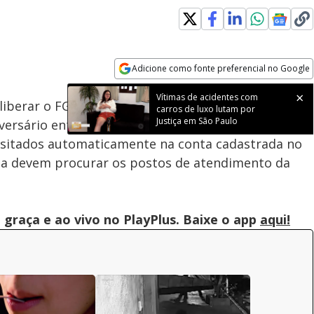
Loaded
:
100.00%
Adicione como fonte preferencial no Google
Subtitles
Velocidade
Opens in new window
Vítimas de acidentes com
 liberar o FGTS para trabalhadores que foram
carros de luxo lutam por
Justiça em São Paulo
rsário entre janeiro de 2020 e fevereiro de 2025.
positados automaticamente na conta cadastrada no
da devem procurar os postos de atendimento da
graça e ao vivo no PlayPlus. Baixe o app
aqui!