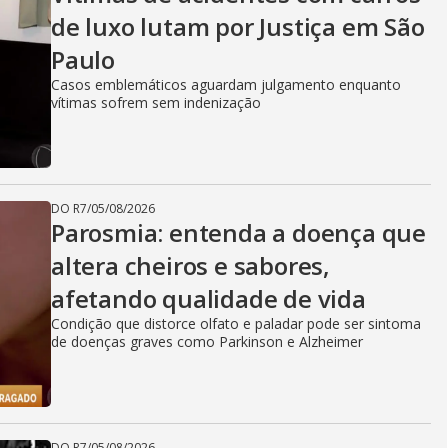
de luxo lutam por Justiça em São
Paulo
Casos emblemáticos aguardam julgamento enquanto
vítimas sofrem sem indenização
DO R7
/
05/08/2026
Parosmia: entenda a doença que
altera cheiros e sabores,
afetando qualidade de vida
Condição que distorce olfato e paladar pode ser sintoma
de doenças graves como Parkinson e Alzheimer
DO R7
/
05/08/2026