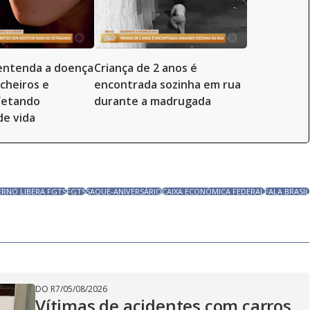
entenda a doença
Criança de 2 anos é
 cheiros e
encontrada sozinha em rua
fetando
durante a madrugada
de vida
RNO LIBERA FGTS
FGTS
SAQUE-ANIVERSÁRIO
CAIXA ECONÔMICA FEDERAL
FALA BRASIL
DO R7
/
05/08/2026
Vítimas de acidentes com carros