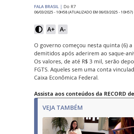
FALA BRASIL
|
Do R7
06/03/2025 - 10H58
(ATUALIZADO EM
06/03/2025 - 10H57
)
A+
A-
Ativar
Som
O governo começou nesta quinta (6) a
demitidos após aderirem ao saque-anive
Os valores, de até R$ 3 mil, serão de
FGTS. Aqueles sem uma conta vincula
Caixa Econômica Federal.
Assista aos conteúdos da RECORD de 
VEJA TAMBÉM