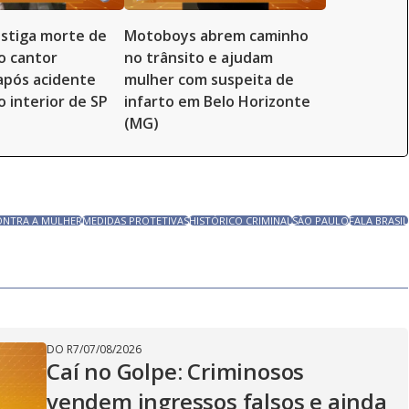
vestiga morte de
Motoboys abrem caminho
o cantor
no trânsito e ajudam
 após acidente
mulher com suspeita de
o interior de SP
infarto em Belo Horizonte
(MG)
ONTRA A MULHER
MEDIDAS PROTETIVAS
HISTÓRICO CRIMINAL
SÃO PAULO
FALA BRASIL
DO R7
/
07/08/2026
Caí no Golpe: Criminosos
vendem ingressos falsos e ainda