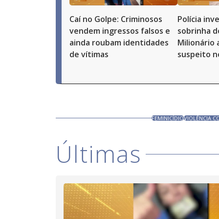
Caí no Golpe: Criminosos
Polícia in
vendem ingressos falsos e
sobrinha d
ainda roubam identidades
Milionário
de vítimas
suspeito n
FEMINICÍDIO
VIOLÊNCIA C
Últimas