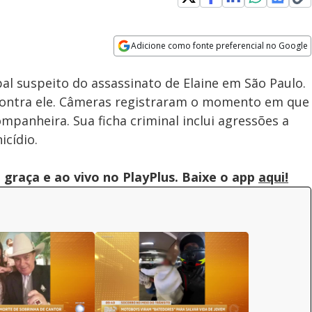
Adicione como fonte preferencial no Google
Subtitles
Velocidade
Opens in new window
Caí no Golpe: Criminosos
pal suspeito do assassinato de Elaine em São Paulo.
vendem ingressos falsos e
ainda roubam identidades de
contra ele. Câmeras registraram o momento em que
vítimas
ompanheira. Sua ficha criminal inclui agressões a
cídio.
graça e ao vivo no PlayPlus. Baixe o app
aqui!