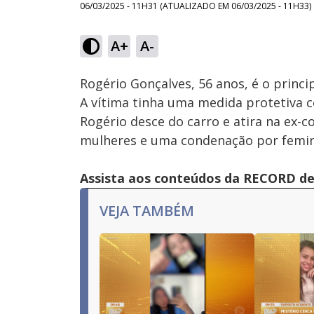
06/03/2025 - 11H31
(ATUALIZADO EM
06/03/2025 - 11H33
)
Loaded
:
27.71%
A+
A-
Ativar
Som
Rogério Gonçalves, 56 anos, é o princi
A vítima tinha uma medida protetiva 
Rogério desce do carro e atira na ex-c
mulheres e uma condenação por femini
Assista aos conteúdos da RECORD de 
VEJA TAMBÉM