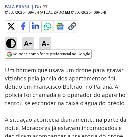
FALA BRASIL
|
Do R7
01/05/2026 - 09H54
(ATUALIZADO EM
01/05/2026 - 09H54
)
A+
A-
Loaded
:
57.98%
Adicione como fonte preferencial no Google
Subtitles
Ativar
Som
Opens in new window
Um homem que usava um drone para gravar
vizinhos pela janela dos apartamentos foi
detido em Franscisco Beltrão, no Paraná. A
polícia foi chamada e o operador do aparelho
tentou se esconder na caixa d’água do prédio.
A situação acontecia diariamente, na parte da
noite. Moradores já estavam incomodados e
decidiram acompanhar a trajetória do drone.