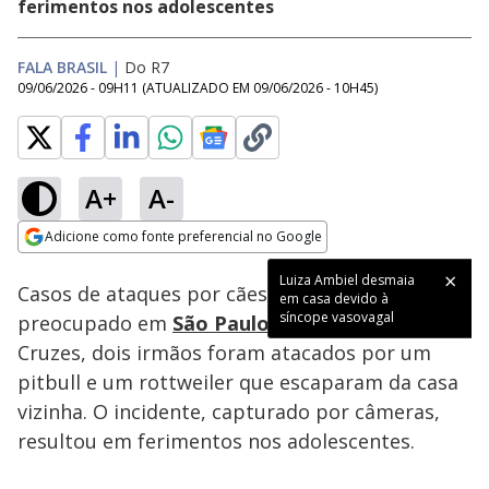
ferimentos nos adolescentes
FALA BRASIL
|
Do R7
09/06/2026 - 09H11
(ATUALIZADO EM
09/06/2026 - 10H45
)
A+
A-
Loaded
:
43.16%
Adicione como fonte preferencial no Google
Subtitles
Ativar
Som
Opens in new window
Luiza Ambiel desmaia
Casos de ataques por cães de grande porte têm
em casa devido à
síncope vasovagal
preocupado em
São Paulo
. Em Mogi das
Cruzes, dois irmãos foram atacados por um
pitbull e um rottweiler que escaparam da casa
vizinha. O incidente, capturado por câmeras,
resultou em ferimentos nos adolescentes.