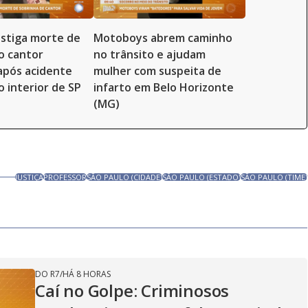
vestiga morte de
Motoboys abrem caminho
o cantor
no trânsito e ajudam
 após acidente
mulher com suspeita de
o interior de SP
infarto em Belo Horizonte
(MG)
JUSTIÇA
PROFESSOR
SÃO PAULO (CIDADE)
SÃO PAULO (ESTADO)
SÃO PAULO (TIME)
DO R7
/
HÁ 8 HORAS
Caí no Golpe: Criminosos