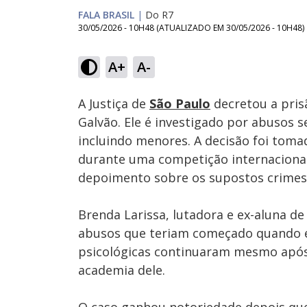
FALA BRASIL
|
Do R7
30/05/2026 - 10H48
(ATUALIZADO EM
30/05/2026 - 10H48
)
Loaded
:
23.32%
A+
A-
Ativar
Som
A Justiça de
São Paulo
decretou a prisã
Galvão. Ele é investigado por abusos s
incluindo menores. A decisão foi tom
durante uma competição internaciona
depoimento sobre os supostos crimes
Brenda Larissa, lutadora e ex-aluna de
abusos que teriam começado quando el
psicológicas continuaram mesmo após 
academia dele.