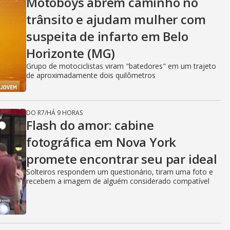
Motoboys abrem caminho no
trânsito e ajudam mulher com
suspeita de infarto em Belo
Horizonte (MG)
Grupo de motociclistas viram "batedores" em um trajeto
de aproximadamente dois quilômetros
DO R7
/
HÁ 9 HORAS
Flash do amor: cabine
fotográfica em Nova York
promete encontrar seu par ideal
Solteiros respondem um questionário, tiram uma foto e
recebem a imagem de alguém considerado compatível