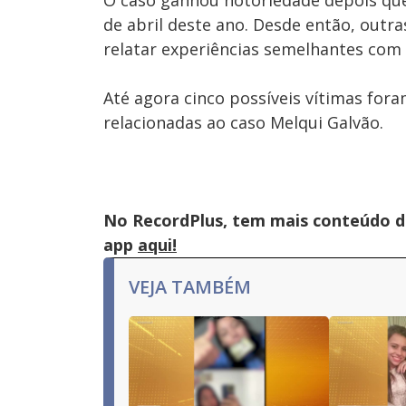
O caso ganhou notoriedade depois que
de abril deste ano. Desde então, outr
relatar experiências semelhantes com 
Até agora cinco possíveis vítimas fora
relacionadas ao caso Melqui Galvão.
No RecordPlus, tem mais conteúdo da
app
aqui!
VEJA TAMBÉM