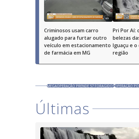
Criminosos usam carro
Pri Por Aí:
alugado para furtar outro
belezas da
veículo em estacionamento
Iguaçu e o
de farmácia em MG
região
MEGAOPERAÇÃO PRENDE 57 FORAGIDOS
OPERAÇÃO POL
Últimas