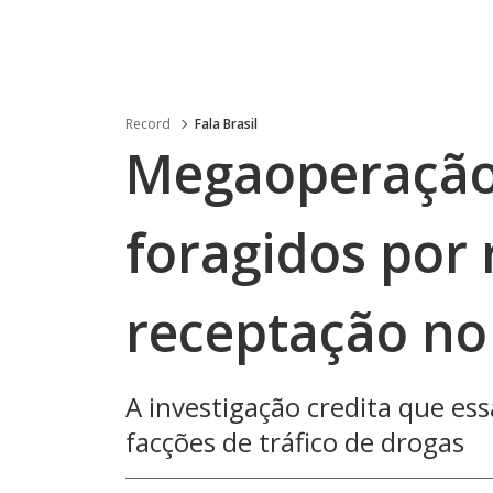
Record
Fala Brasil
Megaoperação
foragidos por 
receptação no
A investigação credita que e
facções de tráfico de drogas