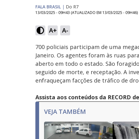
FALA BRASIL
|
Do R7
13/03/2025 - 09H43
(ATUALIZADO EM
13/03/2025 - 09H46
)
A+
A-
Ativar
Som
700 policiais participam de uma megao
Janeiro. Os agentes foram às ruas pa
aberto em todo o estado. São foragido
seguido de morte, e receptação. A inv
enfraqueçam facções de tráfico de dro
Assista aos conteúdos da RECORD de 
VEJA TAMBÉM