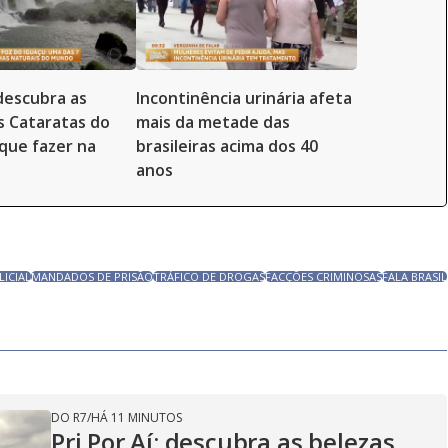
 descubra as
Incontinência urinária afeta
s Cataratas do
mais da metade das
 que fazer na
brasileiras acima dos 40
anos
ICIAL
MANDADOS DE PRISÃO
TRÁFICO DE DROGAS
FACÇÕES CRIMINOSAS
FALA BRASIL
DO R7
/
HÁ 11 MINUTOS
Pri Por Aí: descubra as belezas