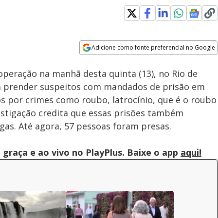
Loaded
:
100.00%
Adicione como fonte preferencial no Google
Subtitles
Velocidade
Opens in new window
peração na manhã desta quinta (13), no Rio de
ra prender suspeitos com mandados de prisão em
s por crimes como roubo, latrocínio, que é o roubo
estigação credita que essas prisões também
gas. Até agora, 57 pessoas foram presas.
graça e ao vivo no PlayPlus. Baixe o app
aqui!