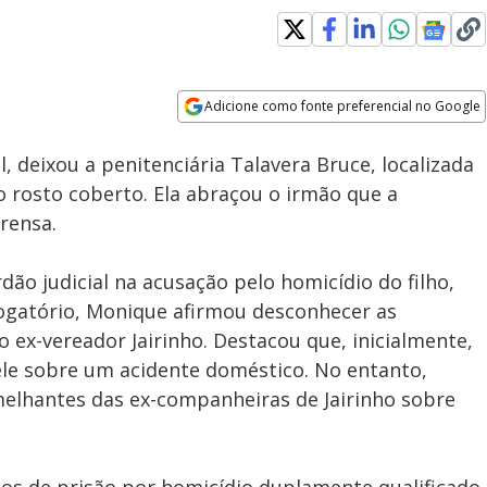
Loaded
:
92.35%
Adicione como fonte preferencial no Google
Subtitles
Velocidade
Opens in new window
Caí no Golpe: Criminosos
 deixou a penitenciária Talavera Bruce, localizada
vendem ingressos falsos e
ainda roubam identidades de
o rosto coberto. Ela abraçou o irmão que a
vítimas
rensa.
dão judicial na acusação pelo homicídio do filho,
ogatório, Monique afirmou desconhecer as
 ex-vereador Jairinho. Destacou que, inicialmente,
ele sobre um acidente doméstico. No entanto,
melhantes das ex-companheiras de Jairinho sobre