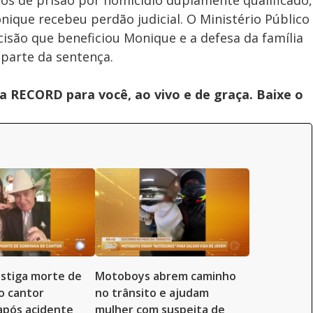
s de prisão por homicídio duplamente qualificado,
nique recebeu perdão judicial. O Ministério Público
isão que beneficiou Monique e a defesa da família
parte da sentença.
 RECORD para você, ao vivo e de graça. Baixe o
vestiga morte de
Motoboys abrem caminho
o cantor
no trânsito e ajudam
 após acidente
mulher com suspeita de