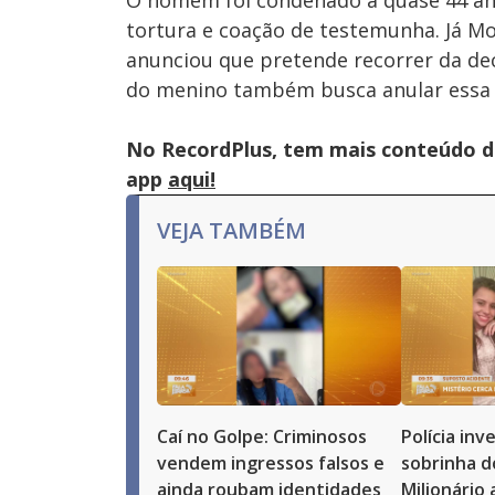
O homem foi condenado a quase 44 ano
tortura e coação de testemunha. Já Mo
anunciou que pretende recorrer da dec
do menino também busca anular essa 
No RecordPlus, tem mais conteúdo da
app
aqui!
VEJA TAMBÉM
Caí no Golpe: Criminosos
Polícia in
vendem ingressos falsos e
sobrinha d
ainda roubam identidades
Milionário