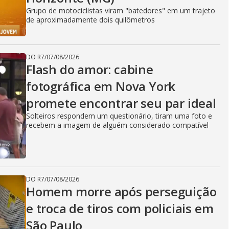
Grupo de motociclistas viram "batedores" em um trajeto
de aproximadamente dois quilômetros
DO R7
/
07/08/2026
Flash do amor: cabine
fotográfica em Nova York
promete encontrar seu par ideal
Solteiros respondem um questionário, tiram uma foto e
recebem a imagem de alguém considerado compatível
DO R7
/
07/08/2026
Homem morre após perseguição
e troca de tiros com policiais em
São Paulo