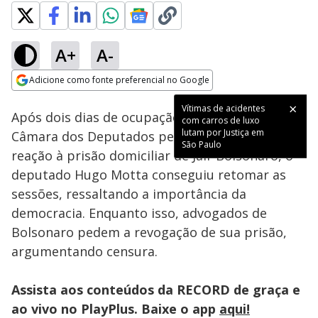
A+
A-
Loaded
:
25.89%
Adicione como fonte preferencial no Google
Subtitles
Ativar
Som
Opens in new window
Vítimas de acidentes
Após dois dias de ocupação do plenário da
com carros de luxo
lutam por Justiça em
Câmara dos Deputados pela oposição, em
São Paulo
reação à prisão domiciliar de Jair Bolsonaro, o
deputado Hugo Motta conseguiu retomar as
sessões, ressaltando a importância da
democracia. Enquanto isso, advogados de
Bolsonaro pedem a revogação de sua prisão,
argumentando censura.
Assista aos conteúdos da RECORD de graça e
ao vivo no PlayPlus. Baixe o app
aqui!