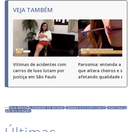
VEJA TAMBÉM
Vítimas de acidentes com
Parosmia: entenda a doe
carros de luxo lutam por
que altera cheiros e sabor
Justiça em São Paulo
afetando qualidade de vi
FALA-BRASIL
ALEXANDRE DE MORAES
CÂMARA DOS DEPUTADOS
DEMOCRACIA
JAIR BOLSONARO