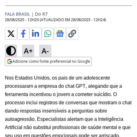
FALA BRASIL
|
Do R7
28/08/2025 - 12H20
(ATUALIZADO EM
28/08/2025 - 12H24
)
A+
A-
Loaded
:
19.27%
Adicione como fonte preferencial no Google
Subtitles
Ativar
Som
Opens in new window
Nos Estados Unidos, os pais de um adolescente
processaram a empresa do chat GPT, alegando que a
ferramenta incentivou o jovem a cometer suicídio. O
processo inclui registros de conversas que mostram o chat
dando respostas insensíveis a perguntas sobre
autoagressão. Especialistas alertam que a Inteligência
Artificial não substitui profissionais de saúde mental e que
seu uso em questões emocionais pode ser arriscado.