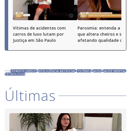
Vítimas de acidentes com
Parosmia: entenda a doe
carros de luxo lutam por
que altera cheiros e sabor
Justiça em São Paulo
afetando qualidade de vi
ESTADOS UNIDOS
INTELIGÊNCIA ARTIFICIAL
POLÊMICA
SAÚDE
SAÚDE MENTAL
TECNOLOGIA
Últimas