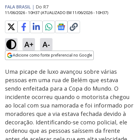
FALA BRASIL
|
Do R7
11/06/2026 - 10H37
(ATUALIZADO EM
11/06/2026 - 10H37
)
A+
A-
Loaded
:
100.00%
Adicione como fonte preferencial no Google
Subtitles
Ativar
Som
Opens in new window
Caí no Golpe:
Uma picape de luxo avançou sobre várias
Criminosos vendem
ingressos falsos e
pessoas em uma rua de Belém que estava
ainda roubam
sendo enfeitada para a Copa do Mundo. O
identidades de
vítimas
incidente ocorreu quando o motorista chegou
ao local com sua namorada e foi informado por
moradores que a via estava fechada devido à
decoração. Identificando-se como policial, ele
ordenou que as pessoas saíssem da frente
antes de acelerar pela rua em alta velocidade.