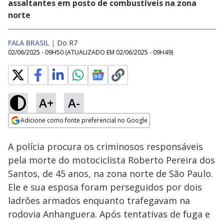
assaltantes em posto de combustíveis na zona
norte
FALA BRASIL
|
Do R7
02/06/2025 - 09H50
(ATUALIZADO EM
02/06/2025 - 09H49
)
A+
A-
Loaded
:
64.57%
Adicione como fonte preferencial no Google
Subtitles
Ativar
Som
Opens in new window
Mulher é internada
A polícia procura os criminosos responsáveis
após usar caneta
emagrecedora sem
pela morte do motociclista Roberto Pereira dos
prescrição médica
Santos, de 45 anos, na zona norte de São Paulo.
Ele e sua esposa foram perseguidos por dois
ladrões armados enquanto trafegavam na
rodovia Anhanguera. Após tentativas de fuga e