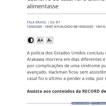
alimentasse
FALA BRASIL
|
Do R7
10/03/2025 - 10H07
(ATUALIZADO EM
10/03/2025 - 10H13
)
Loaded
:
44.04%
A+
A-
Ativar
Som
A polícia dos Estados Unidos conclui
Arakawa morrera em dias diferentes e p
por complicações de uma síndrome pu
avançado, Hackman ficou sem assistê
casal foi o último a perder a vida, po
Assista aos conteúdos da RECORD de 
JEAN HACKMAN
BETSY ARA