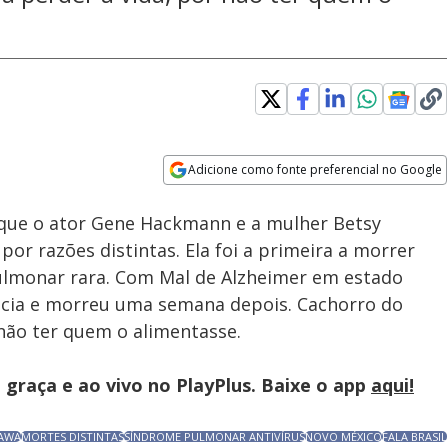
Adicione como fonte preferencial no Google
Subtitles
Velocidade
Opens in new window
u que o ator Gene Hackmann e a mulher Betsy
or razões distintas. Ela foi a primeira a morrer
lmonar rara. Com Mal de Alzheimer em estado
ncia e morreu uma semana depois. Cachorro do
r não ter quem o alimentasse.
graça e ao vivo no PlayPlus. Baixe o app
aqui!
KAWA
MORTES DISTINTAS
SÍNDROME PULMONAR ANTIVÍRUS
NOVO MÉXICO
FALA BRASIL