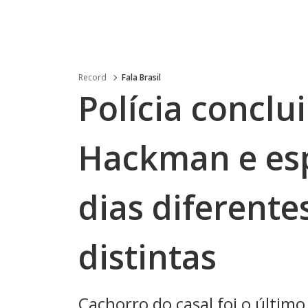
Record
Fala Brasil
Polícia conclu
Hackman e es
dias diferente
distintas
Cachorro do casal foi o último