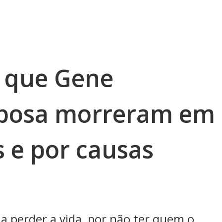
i que Gene
posa morreram em
s e por causas
 a perder a vida, por não ter quem o