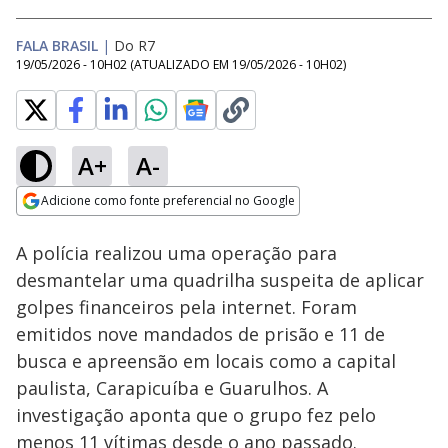
FALA BRASIL
|
Do R7
19/05/2026 - 10H02
(ATUALIZADO EM
19/05/2026 - 10H02
)
A+
A-
Loaded
:
55.90%
Adicione como fonte preferencial no Google
Subtitles
Ativar
Som
Opens in new window
A polícia realizou uma operação para
desmantelar uma quadrilha suspeita de aplicar
golpes financeiros pela internet. Foram
emitidos nove mandados de prisão e 11 de
busca e apreensão em locais como a capital
paulista, Carapicuíba e Guarulhos. A
investigação aponta que o grupo fez pelo
menos 11 vítimas desde o ano passado.