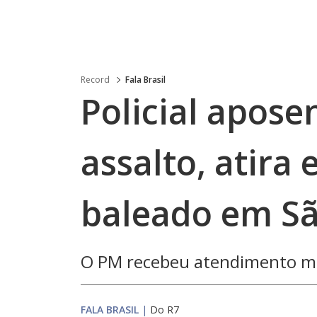
Record
Fala Brasil
Policial apose
assalto, atira
baleado em Sã
O PM recebeu atendimento méd
FALA BRASIL
|
Do R7