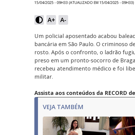
15/04/2025 - 09H33
(ATUALIZADO EM
15/04/2025 - 09H33
)
A+
A-
Ativar
Som
Um policial aposentado acabou balead
bancária em São Paulo. O criminoso de
rosto. Após o confronto, o ladrão fugi
preso em um pronto-socorro de Braganç
recebeu atendimento médico e foi libe
militar.
Assista aos conteúdos da RECORD de 
VEJA TAMBÉM