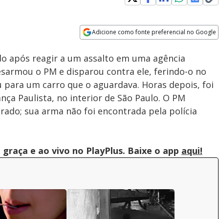
Loaded
:
91.16%
Adicione como fonte preferencial no Google
Subtitles
Velocidade
Opens in new window
o após reagir a um assalto em uma agência
sarmou o PM e disparou contra ele, ferindo-o no
u para um carro que o aguardava. Horas depois, foi
a Paulista, no interior de São Paulo. O PM
rado; sua arma não foi encontrada pela polícia
graça e ao vivo no PlayPlus. Baixe o app
aqui!