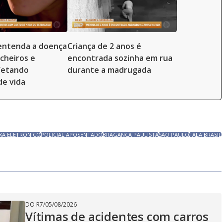
entenda a doença
Criança de 2 anos é
 cheiros e
encontrada sozinha em rua
fetando
durante a madrugada
de vida
IXA ELETRÔNICO
POLICIAL APOSENTADO
BRAGANÇA PAULISTA
SÃO PAULO
FALA BRASIL
DO R7
/
05/08/2026
Vítimas de acidentes com carros