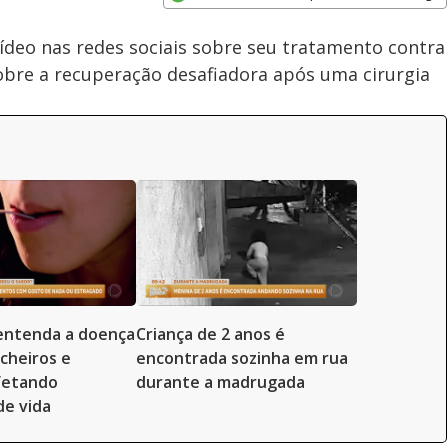
Subtitles
Velocidade
Opens in new window
ídeo nas redes sociais sobre seu tratamento contra
sobre a recuperação desafiadora após uma cirurgia
entenda a doença
Criança de 2 anos é
 cheiros e
encontrada sozinha em rua
fetando
durante a madrugada
de vida