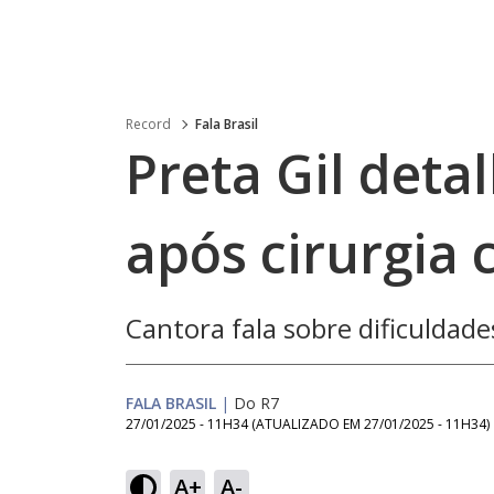
Record
Fala Brasil
Preta Gil deta
após cirurgia 
Cantora fala sobre dificuldade
FALA BRASIL
|
Do R7
27/01/2025 - 11H34
(ATUALIZADO EM
27/01/2025 - 11H34
)
Loaded
:
68.99%
A+
A-