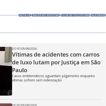
PRETA GIL
CÂNCER NO INTESTINO
BOLSA DE COLOSTOMIA
FALA BRASIL
DO R7
/
05/08/2026
Vítimas de acidentes com carros
de luxo lutam por Justiça em São
Paulo
Casos emblemáticos aguardam julgamento enquanto
vítimas sofrem sem indenização
DO R7
/
05/08/2026