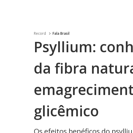
Record
Fala Brasil
Psyllium: conh
da fibra natur
emagrecimento
glicêmico
Os efeitos benéficos do psyll