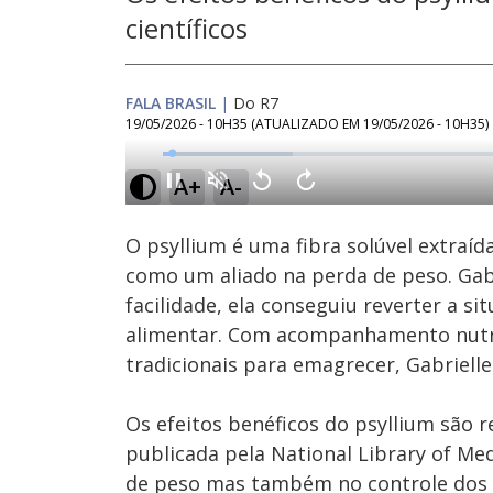
científicos
FALA BRASIL
|
Do R7
19/05/2026 - 10H35
(ATUALIZADO EM
19/05/2026 - 10H35
)
Loaded
:
17.75%
A+
A-
Ativar
Som
O psyllium é uma fibra solúvel extra
como um aliado na perda de peso. Gab
facilidade, ela conseguiu reverter a s
alimentar. Com acompanhamento nutr
tradicionais para emagrecer, Gabrielle 
Os efeitos benéficos do psyllium são 
publicada pela National Library of Me
de peso mas também no controle dos ní