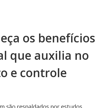
eça os benefícios
al que auxilia no
 e controle
ium são respaldados por estudos