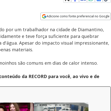
Loaded
:
100.00%
Adicione como fonte preferencial no Google
Subtitles
Velocidade
Opens in new window
do por um trabalhador na cidade de Diamantino,
damente e teve força suficiente para quebrar
 d'água. Apesar do impacto visual impressionante,
enas materiais.
moinhos são comuns em dias de calor intenso.
 conteúdo da RECORD para você, ao vivo e de