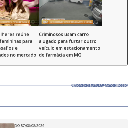
lheres reúne
Criminosos usam carro
 femininas para
alugado para furtar outro
safios e
veículo em estacionamento
ades no mercado
de farmácia em MG
FENÔMENO NATURAL
MATO GROSSO
DO R7
/
08/08/2026