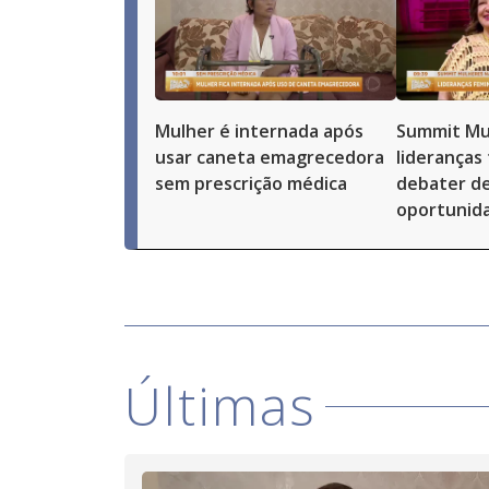
Mulher é internada após
Summit Mu
usar caneta emagrecedora
lideranças
sem prescrição médica
debater de
oportunid
Últimas