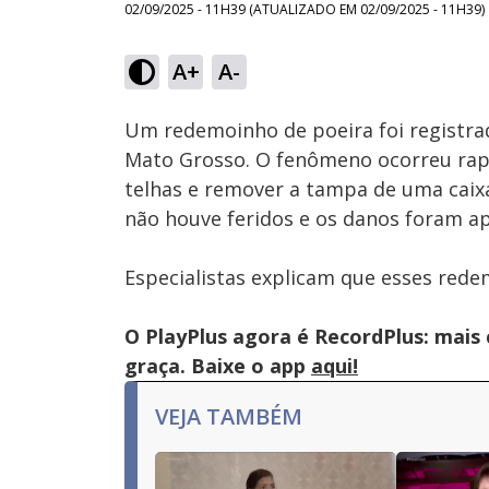
02/09/2025 - 11H39
(ATUALIZADO EM
02/09/2025 - 11H39
)
A+
A-
Ativar
Som
Um redemoinho de poeira foi registra
Mato Grosso. O fenômeno ocorreu rapi
telhas e remover a tampa de uma caixa
não houve feridos e os danos foram ap
Especialistas explicam que esses rede
O PlayPlus agora é RecordPlus: mais
graça. Baixe o app
aqui!
VEJA TAMBÉM