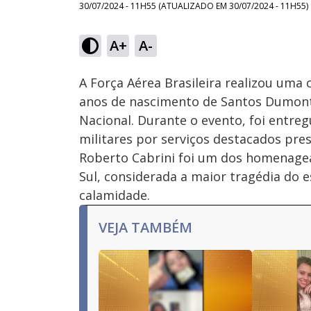
30/07/2024 - 11H55
(ATUALIZADO EM
30/07/2024 - 11H55
)
Loaded
:
45.71%
A+
A-
Ativar
Som
A Força Aérea Brasileira realizou uma
anos de nascimento de Santos Dumont,
Nacional. Durante o evento, foi entre
militares por serviços destacados pres
Roberto Cabrini foi um dos homenagea
Sul, considerada a maior tragédia do 
calamidade.
VEJA TAMBÉM