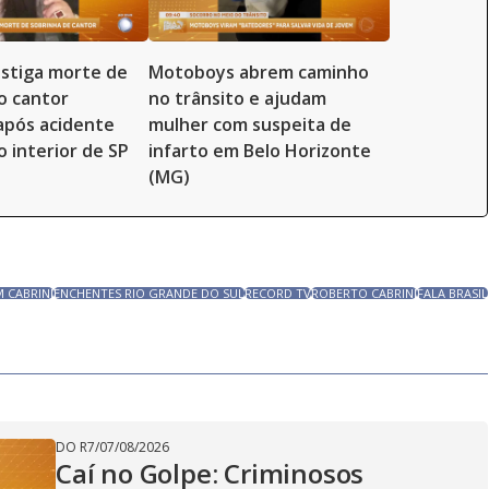
vestiga morte de
Motoboys abrem caminho
o cantor
no trânsito e ajudam
 após acidente
mulher com suspeita de
o interior de SP
infarto em Belo Horizonte
(MG)
 CABRINI
ENCHENTES RIO GRANDE DO SUL
RECORD TV
ROBERTO CABRINI
FALA BRASIL
DO R7
/
07/08/2026
Caí no Golpe: Criminosos