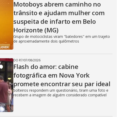
Motoboys abrem caminho no
trânsito e ajudam mulher com
suspeita de infarto em Belo
Horizonte (MG)
Grupo de motociclistas viram "batedores" em um trajeto
de aproximadamente dois quilômetros
DO R7
/
07/08/2026
Flash do amor: cabine
fotográfica em Nova York
promete encontrar seu par ideal
Solteiros respondem um questionário, tiram uma foto e
recebem a imagem de alguém considerado compatível