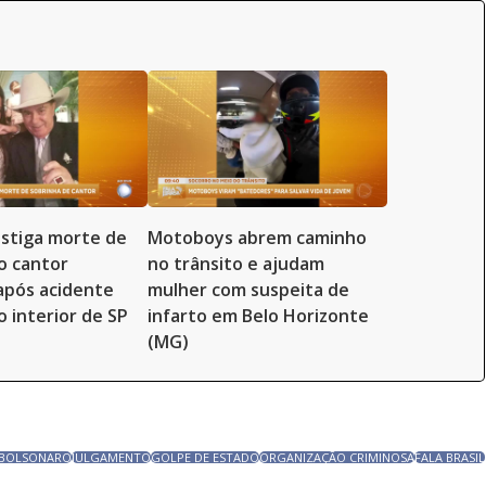
vestiga morte de
Motoboys abrem caminho
o cantor
no trânsito e ajudam
 após acidente
mulher com suspeita de
o interior de SP
infarto em Belo Horizonte
(MG)
R BOLSONARO
JULGAMENTO
GOLPE DE ESTADO
ORGANIZAÇÃO CRIMINOSA
FALA BRASIL