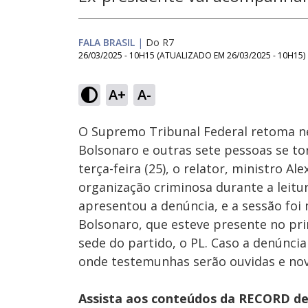
FALA BRASIL
|
Do R7
26/03/2025 - 10H15
(ATUALIZADO EM
26/03/2025 - 10H15
)
Loaded
:
10.99%
A+
A-
Ativar
Som
O Supremo Tribunal Federal retoma nest
Bolsonaro e outras sete pessoas se to
terça-feira (25), o relator, ministro 
organização criminosa durante a leitu
apresentou a denúncia, e a sessão foi
Bolsonaro, que esteve presente no pr
sede do partido, o PL. Caso a denúncia 
onde testemunhas serão ouvidas e nova
Assista aos conteúdos da RECORD de 