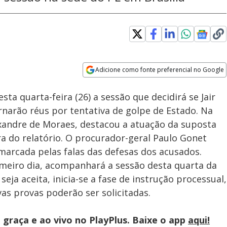
Adicione como fonte preferencial no Google
Subtitles
Velocidade
Opens in new window
a quarta-feira (26) a sessão que decidirá se Jair
rnarão réus por tentativa de golpe de Estado. Na
Alexandre de Moraes, destacou a atuação da suposta
ra do relatório. O procurador-geral Paulo Gonet
 marcada pelas falas das defesas dos acusados.
imeiro dia, acompanhará a sessão desta quarta da
seja aceita, inicia-se a fase de instrução processual,
s provas poderão ser solicitadas.
graça e ao vivo no PlayPlus. Baixe o app
aqui!