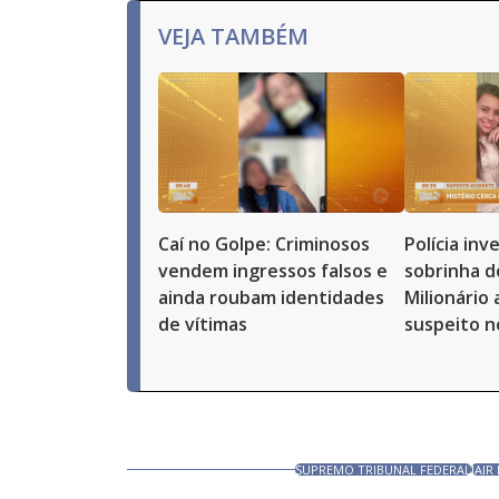
VEJA TAMBÉM
Caí no Golpe: Criminosos
Polícia in
vendem ingressos falsos e
sobrinha d
ainda roubam identidades
Milionário
de vítimas
suspeito n
SUPREMO TRIBUNAL FEDERAL
JAI