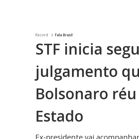
Record
Fala Brasil
STF inicia seg
julgamento qu
Bolsonaro réu
Estado
Ex-presidente vai acompanhar 