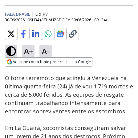
FALA BRASIL
|
Do R7
30/06/2026 - 09H34
(ATUALIZADO EM
30/06/2026 - 09H34
)
A+
A-
Loaded
:
51.49%
Adicione como fonte preferencial no Google
Subtitles
Ativar
Som
Opens in new window
O forte terremoto que atingiu a Venezuela na
última quarta-feira (24) já deixou 1.719 mortos e
cerca de 5.000 feridos. As equipes de resgate
continuam trabalhando intensamente para
encontrar sobreviventes entre os escombros.
Em La Guaira, socorristas conseguiram salvar
um jovem de 21 anos dos destroços. Próximo