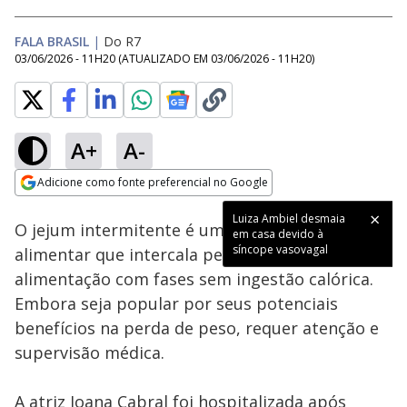
FALA BRASIL
|
Do R7
03/06/2026 - 11H20
(ATUALIZADO EM
03/06/2026 - 11H20
)
A+
A-
Loaded
:
44.64%
Adicione como fonte preferencial no Google
Subtitles
Ativar
Som
Opens in new window
Luiza Ambiel desmaia
O jejum intermitente é uma estratégia
em casa devido à
síncope vasovagal
alimentar que intercala períodos de
alimentação com fases sem ingestão calórica.
Embora seja popular por seus potenciais
benefícios na perda de peso, requer atenção e
supervisão médica.
A atriz Joana Cabral foi hospitalizada após