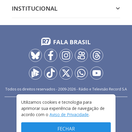
INSTITUCIONAL
FALA BRASIL
Todos os direitos reservados - 2009-
2026
- Rádio e Televisão Record S.A
Utilizamos cookies e tecnologia para
CARREIRA
FALE CONOSCO
PRIVACIDADE
aprimorar sua experiência de navegação de
TERMOS E CONDIÇÕES DE USO
acordo com o
Aviso de Privacidade
.
FECHAR