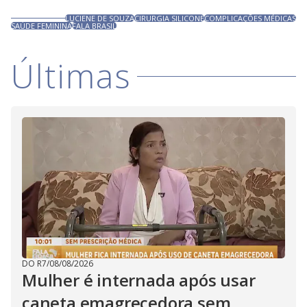
LUCIENE DE SOUZA
CIRURGIA SILICONE
COMPLICAÇÕES MÉDICAS
SAÚDE FEMININA
FALA BRASIL
Últimas
DO R7
/
08/08/2026
Mulher é internada após usar
caneta emagrecedora sem