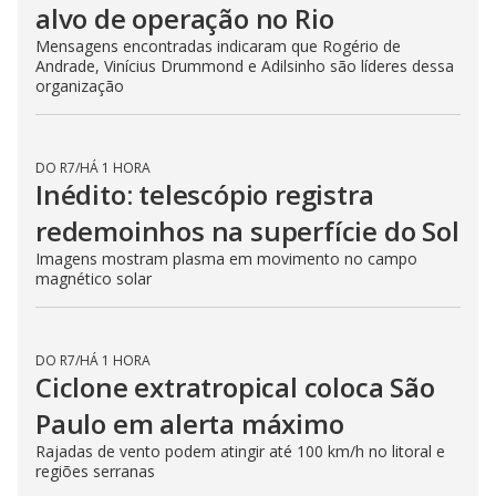
vítimas de violência
Mulher no interior do Paraná escapou de situação
perigosa com pedido silencioso de ajuda
DO R7
/
HÁ 41 MINUTOS
Britânica de 97 anos quebra
recorde em acrobacia aérea
Feito de Betty Bromage arrecada fundos para hospital na
Inglaterra