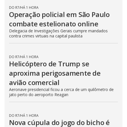
Maníaco do parque poderá ser
solto em 2028, após 30 anos de
prisão
Vítima que sobreviveu aos ataques do agressor expressa o
medo com a possibilidade de sua soltura
DO R7
/
HÁ 38 MINUTOS
Confira o 'Sinal internacional do
socorro' e saiba como ajudar