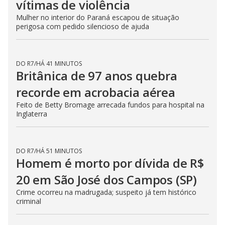
DO R7
/
HÁ 33 MINUTOS
Menina de 10 anos grava mãe
sendo atacada por companheiro
em Goiânia (GO)
Criança conseguiu chamar a polícia e homem foi preso em
flagrante no local
DO R7
/
HÁ 33 MINUTOS