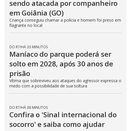
DO R7
/
HÁ 24 MINUTOS
Boa Notícia: Tratamento
argentino promete regenerar
coração após infarto
Cientistas desenvolvem gel injetável para recuperação de
áreas danificadas do coração