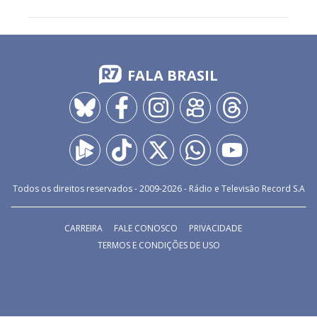
Nova cúpula do jogo do bicho é
alvo de operação no Rio
Mensagens encontradas indicaram que Rogério de
Andrade, Vinícius Drummond e Adilsinho são líderes dessa
organização
DO R7
/
HÁ 1 HORA
Inédito: telescópio registra
redemoinhos na superfície do Sol
Imagens mostram plasma em movimento no campo