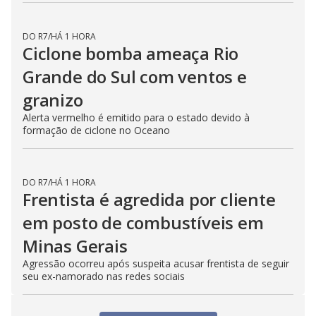
DO R7
/
HÁ 51 MINUTOS
Homem é morto por dívida de R$
20 em São José dos Campos (SP)
Crime ocorreu na madrugada; suspeito já tem histórico
criminal