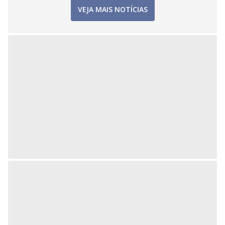
DO R7
/
HÁ 1 HORA
Operação policial em São Paulo
combate estelionato online
Delegacia de Investigações Gerais cumpre mandados
contra crimes virtuais na capital paulista