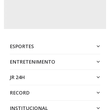
DO R7
/
HÁ 1 HORA
Helicóptero de Trump se
aproxima perigosamente de
avião comercial
Aeronave presidencial ficou a cerca de um quilômetro de
jato perto do aeroporto Reagan
DO R7
/
HÁ 1 HORA