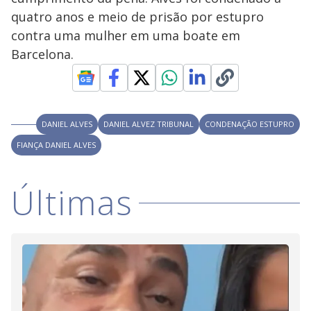
i
.
i
n
T
quatro anos e meio de prisão por estupro
a
h
d
i
contra uma mulher em uma boate em
l
o
s
o
m
Barcelona.
w
o
g
.
d
a
l
c
a
n
DANIEL ALVES
DANIEL ALVEZ TRIBUNAL
CONDENAÇÃO ESTUPRO
b
e
FIANÇA DANIEL ALVES
c
l
o
s
Últimas
e
d
b
y
p
r
e
s
s
i
n
g
t