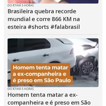
u
t
DO R7
/
HÁ 5 HORAS
t
Brasileira quebra recorde
o
n
mundial e corre 866 KM na
.
esteira #shorts #falabrasil
DO R7
/
HÁ 5 HORAS
Homem tenta matar a ex-
companheira e é preso em São