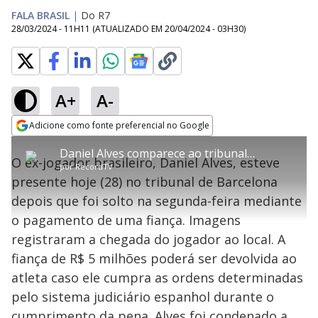
FALA BRASIL
|
Do R7
28/03/2024 - 11H11
(ATUALIZADO EM
20/04/2024 - 03H30
)
A+
A-
error_outline
Adicione como fonte preferencial no Google
OK
T
T
Opens in new window
Daniel Alves comparece ao tribunal de Barcelona após pagamento de fiança
h
O vídeo não está disponível ou não é
Oops! Algo deu errado
h
C
O ex-jogador brasileiro, Daniel Alves, esteve
i
por
RecordTV
i
suportado pelo seu browser
s
l
Por favor, recarregue a página.
presente hoje (28) no tribunal de Barcelona
i
s
Código do Erro:
MEDIA_ERR_SRC_NOT_SUPPORTED
o
s
i
depois que foi solto na segunda-feira mediante
a
s
Recarregar
s
m
o pagamento de uma fiança. Imagens
e
o
a
d
M
m
registraram a chegada do jogador ao local. A
a
o
o
l
fiança de R$ 5 milhões poderá ser devolvida ao
w
d
d
i
atleta caso ele cumpra as ordens determinadas
a
a
n
l
d
l
pelo sistema judiciário espanhol durante o
o
w
D
w
cumprimento da pena. Alves foi condenado a