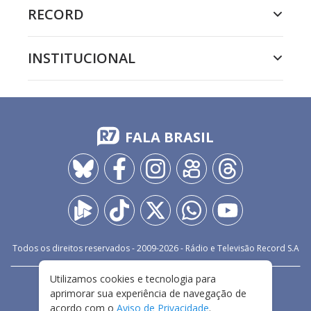
RECORD
INSTITUCIONAL
FALA BRASIL
Todos os direitos reservados - 2009-
2026
- Rádio e Televisão Record S.A
Utilizamos cookies e tecnologia para
CARREIRA
FALE CONOSCO
PRIVACIDADE
aprimorar sua experiência de navegação de
TERMOS E CONDIÇÕES DE USO
acordo com o
Aviso de Privacidade
.