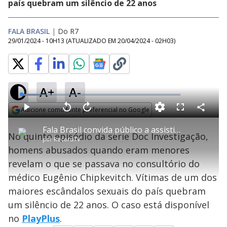
país quebram um silêncio de 22 anos
FALA BRASIL
|
Do R7
29/01/2024 - 10H13
(ATUALIZADO EM
20/04/2024 - 02H03
)
A+
A-
L
o
a
Adicione como fonte preferencial no Google
d
C
P
V
A
P
F
e
o
l
o
v
u
Opens in new window
d
m
a
l
a
l
:
Fala Brasil convida público a assistir ao quinto episódio da série Doc Investigação
p
y
t
n
l
1
No quinto episódio da série Doc Investigação,
a
a
ç
s
1
por
RecordTV
r
r
a
c
.
t
1
r
l
r
9
homens abusados quando eram menores
i
0
1
e
2
l
s
0
e
%
h
revelam o que se passava no consultório do
e
s
n
a
g
e
r
u
g
médico Eugênio Chipkevitch. Vítimas de um dos
n
u
a
d
n
o
d
maiores escândalos sexuais do país quebram
s
o
s
um silêncio de 22 anos. O caso está disponível
y
no
PlayPlus
.