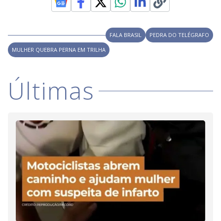
V
o
i
FALA BRASIL
PEDRA DO TELÉGRAFO
MULHER QUEBRA PERNA EM TRILHA
d
Últimas
e
o