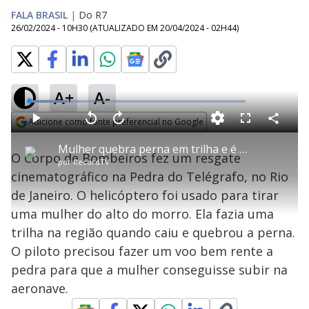
FALA BRASIL
|
Do R7
26/02/2024 - 10H30
(ATUALIZADO EM
20/04/2024 - 02H44
)
A+
A-
L
o
a
Adicione como fonte preferencial no Google
d
C
P
V
A
P
F
e
o
l
o
v
u
Opens in new window
d
m
a
l
a
l
:
Mulher quebra perna em trilha e é resgatada pelo Corpo de Bombeiros no RJ
p
y
t
n
l
1
O Corpo de Bombeiros fez um resgate
a
a
ç
s
7
por
RecordTV
r
r
a
c
.
t
1
r
l
r
9
cinematográfico na Pedra do Telégrafo, no Rio
i
0
1
e
6
l
s
0
e
%
h
de Janeiro. O helicóptero foi usado para tirar
e
s
n
a
g
e
r
u
g
uma mulher do alto do morro. Ela fazia uma
n
u
a
d
n
o
d
trilha na região quando caiu e quebrou a perna.
s
o
s
O piloto precisou fazer um voo bem rente a
y
pedra para que a mulher conseguisse subir na
aeronave.
M
u
d