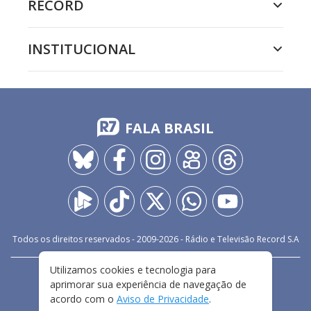
RECORD
INSTITUCIONAL
FALA BRASIL
Todos os direitos reservados - 2009-
2026
- Rádio e Televisão Record S.A
Utilizamos cookies e tecnologia para
CARREIRA
FALE CONOSCO
PRIVACIDADE
aprimorar sua experiência de navegação de
TERMOS E CONDIÇÕES DE USO
acordo com o
Aviso de Privacidade
.