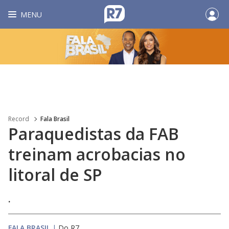
MENU
Record
Fala Brasil
Paraquedistas da FAB
treinam acrobacias no
litoral de SP
.
FALA BRASIL
|
Do R7