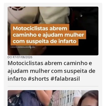
i
d
e
o
DO R7
/
07/08/2026
Motociclistas abrem caminho e
ajudam mulher com suspeita de
infarto #shorts #falabrasil