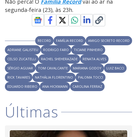
Não perca! O
Família Record
vai ao ar na
segunda-feira (23), às 23h.
RECORD
FAMÍLIA RECORD
AMIGO SECRETO RECORD
ADRIANE GALISTEU
RODRIGO FARO
TICIANE PINHEIRO
CELSO ZUCATELLI
RACHEL SHEHERAZADE
RENATA ALVES
SÉRGIO AGUIAR
TOM CAVALCANTE
MARIANA GODOY
LUIZ BACCI
RICK TAVARES
NATHÁLIA FLORENTINO
PALOMA TOCCI
EDUARDO RIBEIRO
ANA HICKMANN
CAROLINA FERRAZ
Últimas