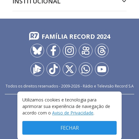
INSTITUCIONAL
FAMÍLIA RECORD 2024
Todos os direitos reservados - 2009-
2026
- Rádio e Televisão Record S.A
Utilizamos cookies e tecnologia para
CARREIRA
FALE CONOSCO
PRIVACIDADE
aprimorar sua experiência de navegação de
TERMOS E CONDIÇÕES DE USO
acordo com o
Aviso de Privacidade
.
FECHAR