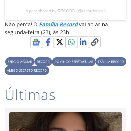
A post shared by RECORD (@recordoficial)
Não perca! O
Família Record
vai ao ar na
segunda-feira (23), às 23h.
SERGIO AGUIAR
RECORD
DOMINGO ESPETACULAR
FAMILIA RECORD
AMIGO SECRETO RECORD
Últimas