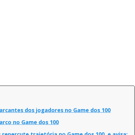
marcantes dos jogadores no Game dos 100
arco no Game dos 100
repercute trajetória no Game dos 100, e avisa: