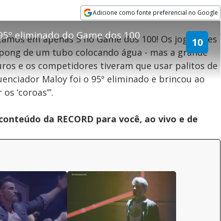
Adicione como fonte preferencial no Google
Opens in new window
o 95º eliminado do Game dos 100
stamos em apenas 5 no Game dos 100! Os jogadores
10
-pong de um tubo colocando água - mas a grande
teúdo bloqueado
ros e os competidores tiveram que usar palitos de
luenciador Maloy foi o 95º eliminado e brincou ao
assisitr é de exibição exclusiva em território brasileiro :-(
 os ‘coroas’”.
 conteúdo da RECORD para você, ao vivo e de