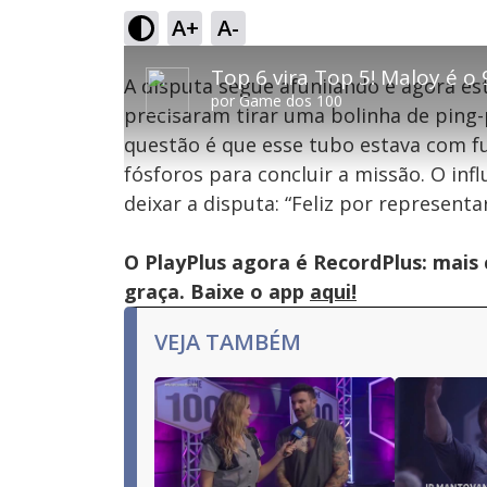
A+
A-
This
is
Top 6 vira Top 5! Maloy é 
A disputa segue afunilando e agora e
a
por
Game dos 100
modal
precisaram tirar uma bolinha de ping
window.
This
Con
questão é que esse tubo estava com fu
modal
can
fósforos para concluir a missão. O inf
be
Lamentamos, mas o vídeo que está tentando 
closed
deixar a disputa: “Feliz por representar
by
pressing
the
Escape
O PlayPlus agora é RecordPlus: mais
key
or
graça. Baixe o app
aqui!
activating
the
close
VEJA TAMBÉM
button.