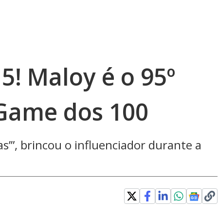
 5! Maloy é o 95º
Game dos 100
as’”, brincou o influenciador durante a
explore