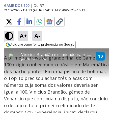
GAME DOS 100
|
Do R7
21/09/2025 - 15H33
(ATUALIZADO EM
21/09/2025 - 15H33
)
A+
A-
explore
Adicione como fonte preferencial no Google
This
Opens in new window
Vinicius Brandão é eliminado na reta final de Game dos 100
is
10
A primeira prova da grande final de Game dos
a
Conteúdo bloqueado
por
Game dos 100
modal
100 exigiu conhecimento básico em Matemática
window.
Lamentamos, mas o vídeo que está tentando assisitr é de exibição
This
exclusiva em território brasileiro :-(
dos participantes. Em uma piscina de bolinhas,
modal
can
o Top 10 precisou achar três placas com
be
closed
números cuja soma dos valores deveria ser
by
pressing
igual a 100. Vinicius Brandão, gêmeo de
the
Escape
Venâncio que continua na disputa, não concluiu
key
or
o desafio e foi o primeiro eliminado deste
activating
the
domingo (21). “Experiência única”, declarou