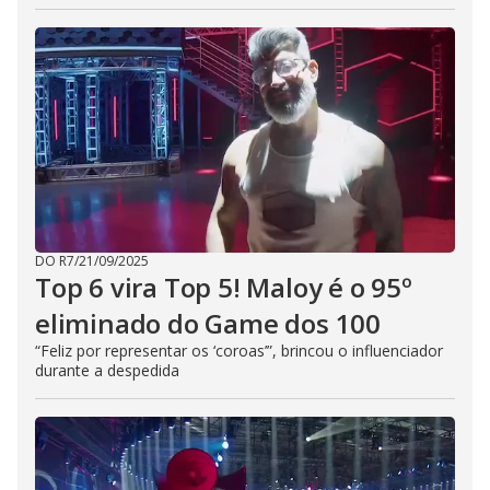
DO R7
/
21/09/2025
Top 6 vira Top 5! Maloy é o 95º
eliminado do Game dos 100
“Feliz por representar os ‘coroas’”, brincou o influenciador
durante a despedida