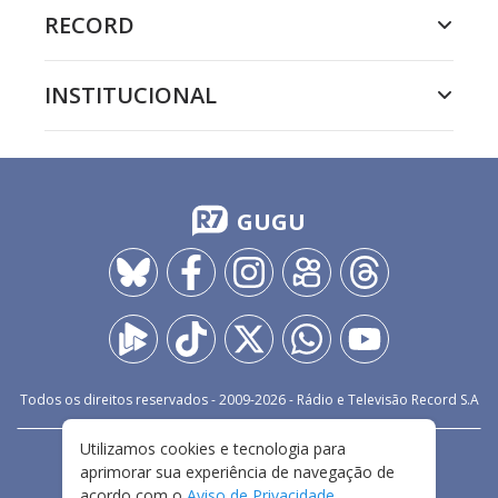
RECORD
INSTITUCIONAL
GUGU
Todos os direitos reservados - 2009-
2026
- Rádio e Televisão Record S.A
Utilizamos cookies e tecnologia para
CARREIRA
FALE CONOSCO
PRIVACIDADE
aprimorar sua experiência de navegação de
TERMOS E CONDIÇÕES DE USO
acordo com o
Aviso de Privacidade
.