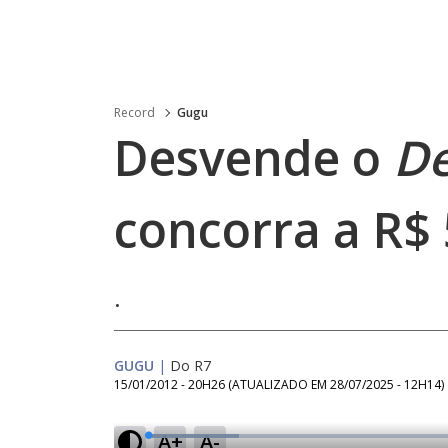
Record
Gugu
Desvende o
De
concorra a R$ 
.
GUGU
|
Do R7
15/01/2012 - 20H26
(ATUALIZADO EM
28/07/2025 - 12H14
)
A+
A-
L