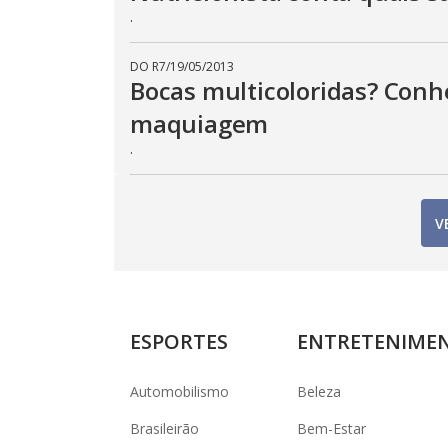
.
DO R7
/
19/05/2013
Bocas multicoloridas? Conh
maquiagem
.
V
ESPORTES
ENTRETENIME
Automobilismo
Beleza
Brasileirão
Bem-Estar