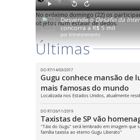
o
a
d
P
V
A
e
l
o
v
d
No próximo domingo (22) os participan
a
l
a
:
Desvende o
Desafio da Inte
y
t
n
1
a
ç
objetos num estalar de dedos.
3
r
a
.
concorra a R$ 5 mil
1
r
7
0
1
2
por
Entretenimento
s
0
%
e
s
g
e
Últimas
u
g
n
u
d
n
o
d
s
o
s
DO R7
/
14/03/2017
Gugu conhece mansão de lu
M
u
mais famosas do mundo
d
o
Localizada nos Estados Unidos, atualmente resi
DO R7
/
26/11/2019
Taxistas de SP vão homena
"Táxi do Gugu" será lembrado em imagem que se
família taxista ao eterno Gugu Liberato"