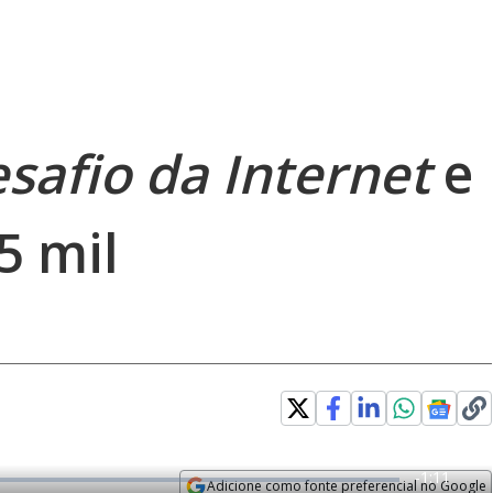
safio da Internet
e
5 mil
R
-
1:11
Adicione como fonte preferencial no Google