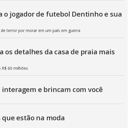
i
a o jogador de futebol Dentinho e sua
d
 de terror por morar em um país em guerra
e
a os detalhes da casa de praia mais
o
m R$ 60 milhões
 interagem e brincam com você
os que estão na moda