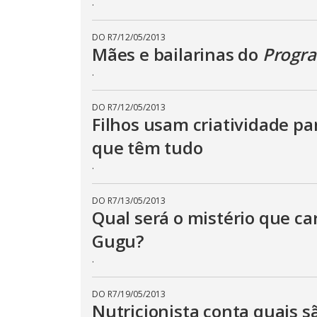
.
DO R7
/
12/05/2013
Mães e bailarinas do
Progr
.
DO R7
/
12/05/2013
Filhos usam criatividade p
que têm tudo
.
DO R7
/
13/05/2013
Qual será o mistério que c
Gugu?
.
DO R7
/
19/05/2013
Nutricionista conta quais s