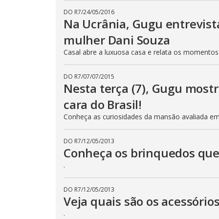
DO R7
/
24/05/2016
Na Ucrânia, Gugu entrevist
mulher Dani Souza
Casal abre a luxuosa casa e relata os momentos
DO R7
/
07/07/2015
Nesta terça (7), Gugu mostr
cara do Brasil!
Conheça as curiosidades da mansão avaliada e
DO R7
/
12/05/2013
Conheça os brinquedos que
.
DO R7
/
12/05/2013
Veja quais são os acessóri
.