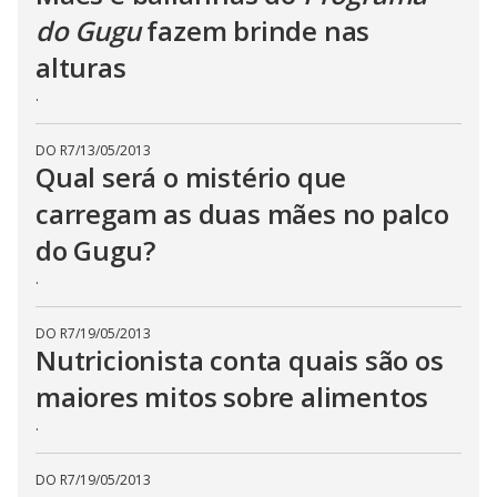
do Gugu
fazem brinde nas
alturas
.
DO R7
/
13/05/2013
Qual será o mistério que
carregam as duas mães no palco
do Gugu?
.
DO R7
/
19/05/2013
Nutricionista conta quais são os
maiores mitos sobre alimentos
.
DO R7
/
19/05/2013