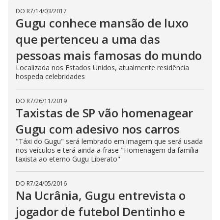
i
DO R7
/
14/03/2017
Gugu conhece mansão de luxo
que pertenceu a uma das
d
pessoas mais famosas do mundo
Localizada nos Estados Unidos, atualmente residência
e
hospeda celebridades
o
DO R7
/
26/11/2019
Taxistas de SP vão homenagear
Gugu com adesivo nos carros
"Táxi do Gugu" será lembrado em imagem que será usada
nos veículos e terá ainda a frase "Homenagem da família
taxista ao eterno Gugu Liberato"
DO R7
/
24/05/2016
Na Ucrânia, Gugu entrevista o
jogador de futebol Dentinho e