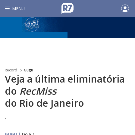
MENU
Record
Gugu
Veja a última eliminatória
do
RecMiss
do Rio de Janeiro
.
GUGU
|
Do R7