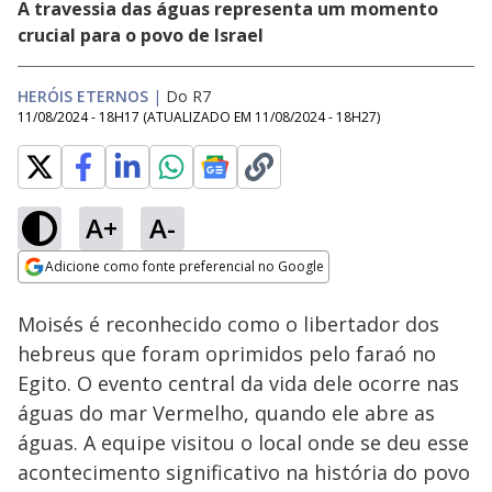
A travessia das águas representa um momento
crucial para o povo de Israel
HERÓIS ETERNOS
|
Do R7
11/08/2024 - 18H17
(ATUALIZADO EM
11/08/2024 - 18H27
)
A+
A-
Loaded
:
5.56%
Adicione como fonte preferencial no Google
Subtitles
Ativar
Som
Opens in new window
Moisés é reconhecido como o libertador dos
hebreus que foram oprimidos pelo faraó no
Egito. O evento central da vida dele ocorre nas
águas do mar Vermelho, quando ele abre as
águas. A equipe visitou o local onde se deu esse
acontecimento significativo na história do povo