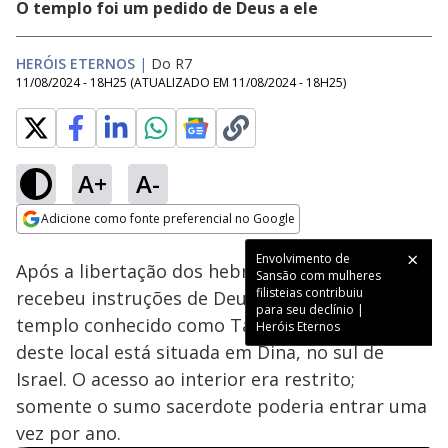
O templo foi um pedido de Deus a ele
HERÓIS ETERNOS
|
Do R7
11/08/2024 - 18H25
(ATUALIZADO EM
11/08/2024 - 18H25
)
A+
A-
Loaded
:
13.72%
Adicione como fonte preferencial no Google
Subtitles
Ativar
Som
Opens in new window
Envolvimento de
Após a libertação dos hebreus do Egito, Moisés
Sansão com mulheres
filisteias contribuiu
recebeu instruções de Deus para construir um
para seu declínio |
templo conhecido como Tabernáculo. A réplica
Heróis Eternos
deste local está situada em Dina, no sul de
Israel. O acesso ao interior era restrito;
somente o sumo sacerdote poderia entrar uma
vez por ano.