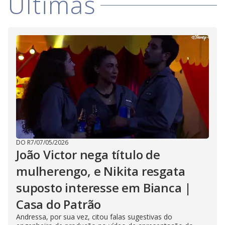
Últimas
DO R7
/
07/05/2026
João Victor nega título de
mulherengo, e Nikita resgata
suposto interesse em Bianca |
Casa do Patrão
Andressa, por sua vez, citou falas sugestivas do