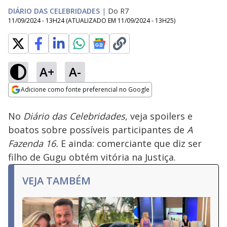
DIÁRIO DAS CELEBRIDADES
|
Do R7
11/09/2024 - 13H24
(ATUALIZADO EM
11/09/2024 - 13H25
)
A+
A-
Loaded
:
8.24%
Adicione como fonte preferencial no Google
Ativar
Som
Opens in new window
No
Diário das Celebridades
, veja spoilers e
boatos sobre possíveis participantes de
A
Fazenda 16.
E ainda: comerciante que diz ser
filho de Gugu obtém vitória na Justiça.
VEJA TAMBÉM