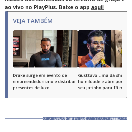
ao vivo no PlayPlus. Baixe o app
aqui!
VEJA TAMBÉM
Drake surge em evento de
Gusttavo Lima dá show d
empreendedorismo e distribui
humildade e abre portas 
presentes de luxo
seu jatinho para fã mirim
KEILA-JIMENEZ
HOJE-EM-DIA
DIARIO-DAS-CELEBRIDADES