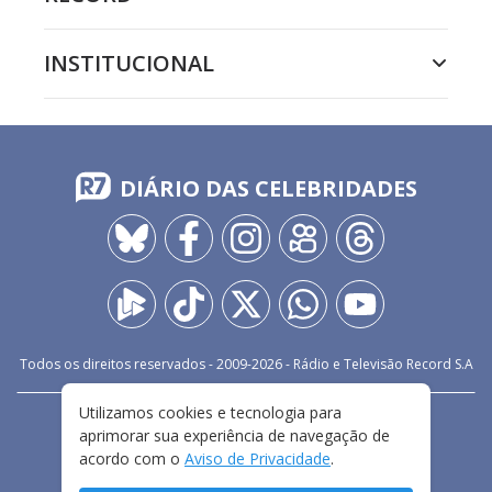
INSTITUCIONAL
DIÁRIO DAS CELEBRIDADES
Todos os direitos reservados - 2009-
2026
- Rádio e Televisão Record S.A
Utilizamos cookies e tecnologia para
CARREIRA
FALE CONOSCO
PRIVACIDADE
aprimorar sua experiência de navegação de
TERMOS E CONDIÇÕES DE USO
acordo com o
Aviso de Privacidade
.