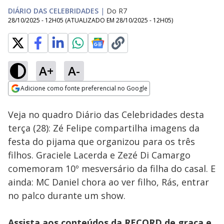
DIÁRIO DAS CELEBRIDADES
|
Do R7
28/10/2025 - 12H05
(ATUALIZADO EM
28/10/2025 - 12H05
)
A+
A-
Loaded
:
8.85%
Adicione como fonte preferencial no Google
Ativar
Som
Opens in new window
Veja no quadro Diário das Celebridades desta
terça (28): Zé Felipe compartilha imagens da
festa do pijama que organizou para os três
filhos. Graciele Lacerda e Zezé Di Camargo
comemoram 10º mesversário da filha do casal. E
ainda: MC Daniel chora ao ver filho, Rás, entrar
no palco durante um show.
Assista aos conteúdos da RECORD de graça e