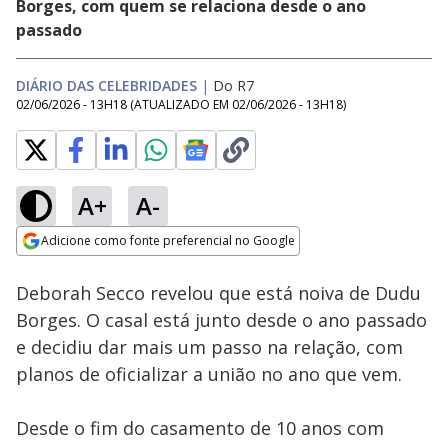
Borges, com quem se relaciona desde o ano
passado
DIÁRIO DAS CELEBRIDADES
|
Do R7
02/06/2026 - 13H18
(ATUALIZADO EM
02/06/2026 - 13H18
)
A+
A-
Loaded
:
100.00%
Adicione como fonte preferencial no Google
Subtitles
Ativar
Som
Opens in new window
Deborah Secco revelou que está noiva de Dudu
Borges. O casal está junto desde o ano passado
e decidiu dar mais um passo na relação, com
planos de oficializar a união no ano que vem.
Desde o fim do casamento de 10 anos com