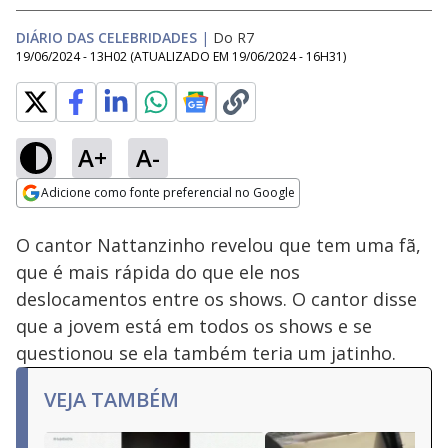
DIÁRIO DAS CELEBRIDADES
|
Do R7
19/06/2024 - 13H02
(ATUALIZADO EM
19/06/2024 - 16H31
)
A+
A-
Loaded
:
9.60%
Adicione como fonte preferencial no Google
Subtitles
Ativar
Som
Opens in new window
O cantor Nattanzinho revelou que tem uma fã,
que é mais rápida do que ele nos
deslocamentos entre os shows. O cantor disse
que a jovem está em todos os shows e se
questionou se ela também teria um jatinho.
VEJA TAMBÉM