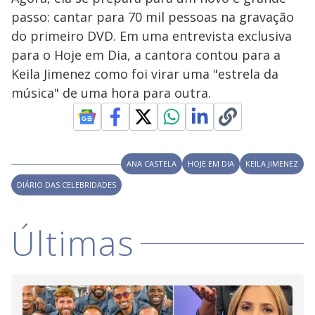
V
o
passo: cantar para 70 mil pessoas na gravação
i
do primeiro DVD. Em uma entrevista exclusiva
para o Hoje em Dia, a cantora contou para a
Keila Jimenez como foi virar uma "estrela da
d
música" de uma hora para outra.
e
o
ANA CASTELA
HOJE EM DIA
KEILA JIMENEZ
DIÁRIO DAS CELEBRIDADES
Últimas