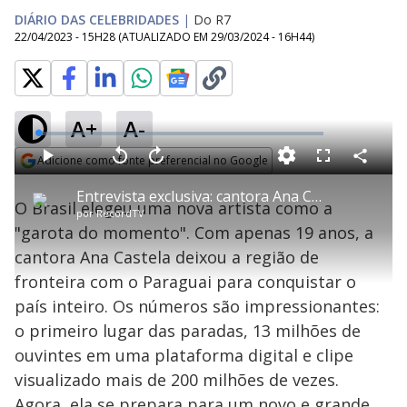
DIÁRIO DAS CELEBRIDADES
|
Do R7
22/04/2023 - 15H28
(ATUALIZADO EM
29/03/2024 - 16H44
)
A+
A-
L
o
a
Adicione como fonte preferencial no Google
d
C
P
V
A
P
F
e
o
l
o
v
u
Opens in new window
d
m
a
l
a
l
:
Entrevista exclusiva: cantora Ana Castela fala sobre a fama repentina
p
y
t
n
l
1
O Brasil elegeu uma nova artista como a
a
a
ç
s
.
por
RecordTV
r
r
a
c
6
t
1
r
l
r
6
"garota do momento". Com apenas 19 anos, a
i
0
1
e
%
l
s
0
e
h
cantora Ana Castela deixou a região de
e
s
n
a
g
e
r
u
g
fronteira com o Paraguai para conquistar o
n
u
a
d
n
o
d
país inteiro. Os números são impressionantes:
s
o
s
o primeiro lugar das paradas, 13 milhões de
y
ouvintes em uma plataforma digital e clipe
visualizado mais de 200 milhões de vezes.
M
u
d
Agora, ela se prepara para um novo e grande