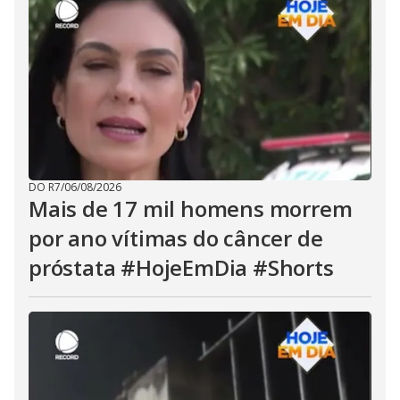
DO R7
/
06/08/2026
Mais de 17 mil homens morrem
por ano vítimas do câncer de
próstata #HojeEmDia #Shorts