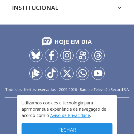
INSTITUCIONAL
HOJE EM DIA
Todos os direitos reservados - 2009-
2026
- Rádio e Televisão Record S.A
Utilizamos cookies e tecnologia para
CARREIRA
FALE CONOSCO
PRIVACIDADE
aprimorar sua experiência de navegação de
TERMOS E CONDIÇÕES DE USO
acordo com o
Aviso de Privacidade
.
FECHAR