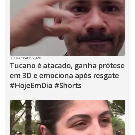
DO R7
/
05/08/2026
Tucano é atacado, ganha prótese
em 3D e emociona após resgate
#HojeEmDia #Shorts