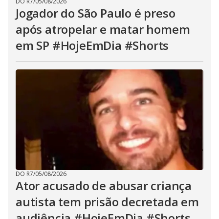
DO R7
/
05/08/2026
Jogador do São Paulo é preso
após atropelar e matar homem
em SP #HojeEmDia #Shorts
DO R7
/
05/08/2026
Ator acusado de abusar criança
autista tem prisão decretada em
audiência #HojeEmDia #Shorts