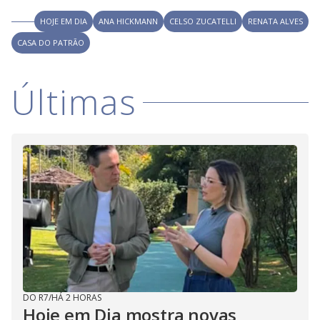
HOJE EM DIA
ANA HICKMANN
CELSO ZUCATELLI
RENATA ALVES
CASA DO PATRÃO
Últimas
DO R7
/
HÁ 2 HORAS
Hoje em Dia mostra novas