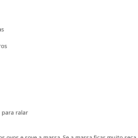
as
ros
para ralar
 os ovos e sove a massa. Se a massa ficar muito seca,