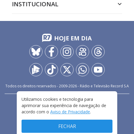
INSTITUCIONAL
HOJE EM DIA
Todos os direitos reservados - 2009-
2026
- Rádio e Televisão Record S.A
Utilizamos cookies e tecnologia para
CARREIRA
FALE CONOSCO
PRIVACIDADE
aprimorar sua experiência de navegação de
TERMOS E CONDIÇÕES DE USO
acordo com o
Aviso de Privacidade
.
FECHAR