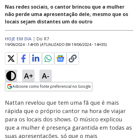
Nas redes sociais, o cantor brincou que a mulher
não perde uma apresentação dele, mesmo que os
locais sejam distantes um do outro
HOJE EM DIA
|
Do R7
19/06/2024 - 14H35
(ATUALIZADO EM
19/06/2024 - 14H35
)
A+
A-
Loaded
:
100.00%
Adicione como fonte preferencial no Google
Ativar
Som
Opens in new window
Nattan revelou que tem uma fã que é mais
rápida que o próprio cantor na hora de viajar
para os locais dos shows. O músico explicou
que a mulher é presença garantida em todas as
suas apresentações, só que o mais