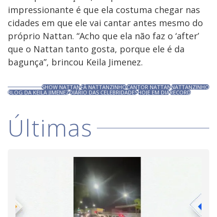
impressionante é que ela costuma chegar nas
cidades em que ele vai cantar antes mesmo do
próprio Nattan. “Acho que ela não faz o ‘after’
que o Nattan tanto gosta, porque ele é da
bagunça”, brincou Keila Jimenez.
SHOW NATTAN
FÃ NATTANZINHO
CANTOR NATTAN
NATTANZINHO
BLOG DA KEILA JIMENEZ
DIÁRIO DAS CELEBRIDADES
HOJE EM DIA
RECORD
Últimas