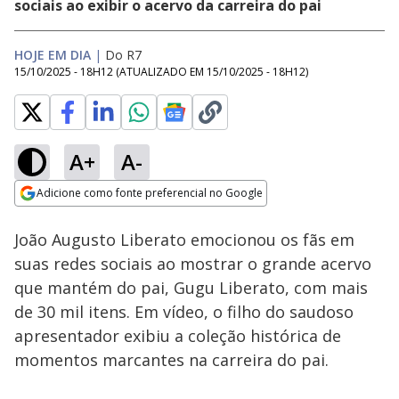
sociais ao exibir o acervo da carreira do pai
HOJE EM DIA
|
Do R7
15/10/2025 - 18H12
(ATUALIZADO EM
15/10/2025 - 18H12
)
A+
A-
Loaded
:
50.70%
Adicione como fonte preferencial no Google
Subtitles
Ativar
Som
Opens in new window
João Augusto Liberato emocionou os fãs em
suas redes sociais ao mostrar o grande acervo
que mantém do pai, Gugu Liberato, com mais
de 30 mil itens. Em vídeo, o filho do saudoso
apresentador exibiu a coleção histórica de
momentos marcantes na carreira do pai.